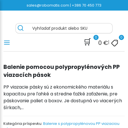
Preskočiť
sales@robomatis.com |
+386 70 450 773
na
obsah
ROBOMATIS®
Battery Strapping Tools and Packing Machines
Vyhľadať produkt alebo SKU
Delivered Fast and Free
0
0
🛒
0
€
|
Balenie pomocou polypropylénových PP
viazacích pások
PP viazacie pásky sú z ekonomického materiálu s
kapacitou pre ľahké a stredne ťažké zaťaženie, pre
páskovanie paliet a boxov. Je dostupná vo viacerých
šírkach,...
Kategória príspevku:
Balenie s polypropylénovou PP viazaciou