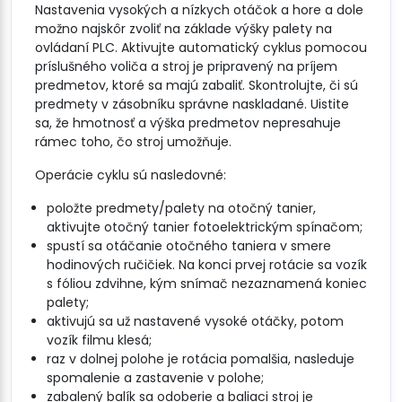
Nastavenia vysokých a nízkych otáčok a hore a dole
možno najskôr zvoliť na základe výšky palety na
ovládaní PLC. Aktivujte automatický cyklus pomocou
príslušného voliča a stroj je pripravený na príjem
predmetov, ktoré sa majú zabaliť. Skontrolujte, či sú
predmety v zásobníku správne naskladané. Uistite
sa, že hmotnosť a výška predmetov nepresahuje
rámec toho, čo stroj umožňuje.
Operácie cyklu sú nasledovné:
položte predmety/palety na otočný tanier,
aktivujte otočný tanier fotoelektrickým spínačom;
spustí sa otáčanie otočného taniera v smere
hodinových ručičiek. Na konci prvej rotácie sa vozík
s fóliou zdvihne, kým snímač nezaznamená koniec
palety;
aktivujú sa už nastavené vysoké otáčky, potom
vozík filmu klesá;
raz v dolnej polohe je rotácia pomalšia, nasleduje
spomalenie a zastavenie v polohe;
zabalený balík sa odoberie a baliaci stroj je