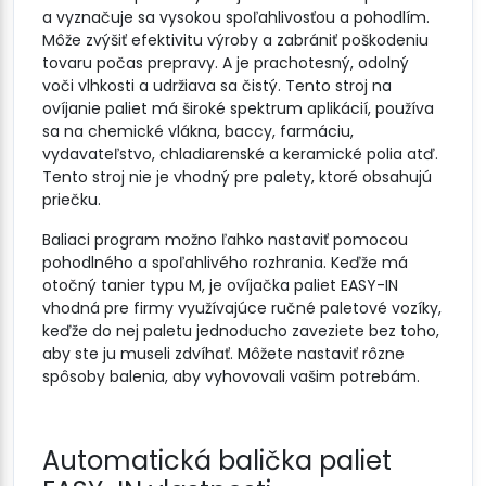
a vyznačuje sa vysokou spoľahlivosťou a pohodlím.
Môže zvýšiť efektivitu výroby a zabrániť poškodeniu
tovaru počas prepravy. A je prachotesný, odolný
voči vlhkosti a udržiava sa čistý. Tento stroj na
ovíjanie paliet má široké spektrum aplikácií, používa
sa na chemické vlákna, baccy, farmáciu,
vydavateľstvo, chladiarenské a keramické polia atď.
Tento stroj nie je vhodný pre palety, ktoré obsahujú
priečku.
Baliaci program možno ľahko nastaviť pomocou
pohodlného a spoľahlivého rozhrania. Keďže má
otočný tanier typu M, je ovíjačka paliet EASY-IN
vhodná pre firmy využívajúce ručné paletové vozíky,
keďže do nej paletu jednoducho zaveziete bez toho,
aby ste ju museli zdvíhať. Môžete nastaviť rôzne
spôsoby balenia, aby vyhovovali vašim potrebám.
Automatická balička paliet