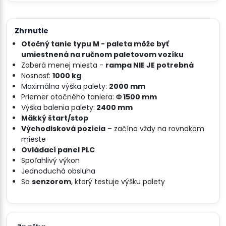
Zhrnutie
Otočný tanie typu M - paleta môže byť
umiestnená na ručnom paletovom vozíku
Zaberá menej miesta -
rampa NIE JE potrebná
Nosnosť:
1000 kg
Maximálna výška palety:
2000 mm
Priemer otočného taniera:
Φ 1500 mm
Výška balenia palety:
2400 mm
Mäkký štart/stop
Východisková pozícia
– začína vždy na rovnakom
mieste
Ovládací panel PLC
Spoľahlivý výkon
Jednoduchá obsluha
So
senzorom
, ktorý testuje výšku palety