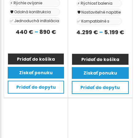
⚡ Rýchle ovíjanie
⚡ Rýchlosť balenia
🛡️ Odolná konštrukcia
🛡️ Nastaviteľné napätie
✅ Jednoduchá inštalácia
✅ Kompatibilné s
Prisintervall:
440
€
–
890
€
Prisi
4.299
€
–
5.199
€
440 €
4.29
till
till
890 €
5.19
Pridať do košíka
Pridať do košíka
Tento
Tento
Získať ponuku
Získať ponuku
produkt
produkt
má
má
Pridať do dopytu
Pridať do dopytu
viacero
viacero
variantov.
variantov.
Možnosti
Možnosti
si
si
môžete
môžete
vybrať
vybrať
na
na