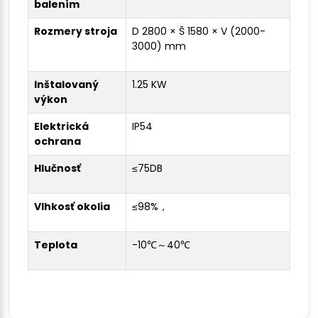
balením
Rozmery stroja
D 2800 × Š 1580 × V (2000-
3000) mm
Inštalovaný
1.25 KW
výkon
Elektrická
IP54
ochrana
Hlučnosť
≤75DB
Vlhkosť okolia
≤98%，
Teplota
-10℃～40℃