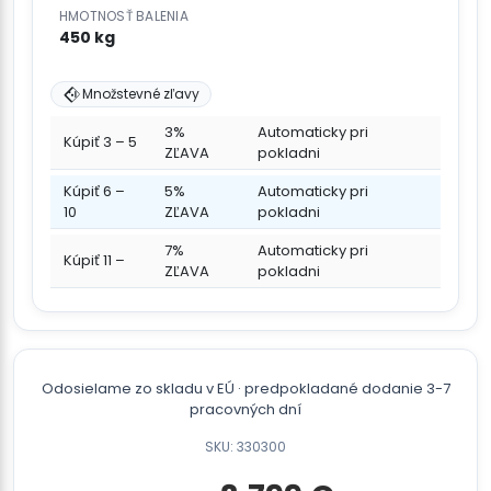
HMOTNOSŤ BALENIA
450 kg
Množstevné zľavy
3%
Automaticky pri
Kúpiť 3 – 5
ZĽAVA
pokladni
Kúpiť 6 –
5%
Automaticky pri
10
ZĽAVA
pokladni
7%
Automaticky pri
Kúpiť 11 –
ZĽAVA
pokladni
Odosielame zo skladu v EÚ · predpokladané dodanie 3-7
pracovných dní
SKU: 330300
Pôvodná
Aktuálna