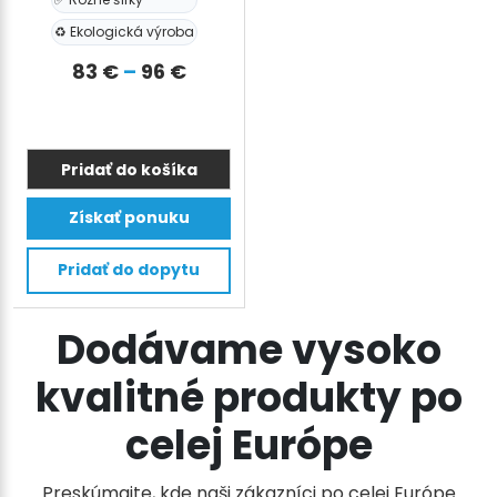
♻️ Ekologická výroba
Prisintervall:
83
€
–
96
€
83 €
till
96 €
Pridať do košíka
Tento
Získať ponuku
produkt
má
Pridať do dopytu
viacero
variantov.
Možnosti
Dodávame vysoko
si
kvalitné produkty po
môžete
vybrať
celej Európe
na
stránke
Preskúmajte, kde naši zákazníci po celej Európe
produktu.