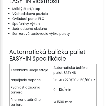
EASY-IN vlastnosti
Mäkký štart/stop
Východisková pozícia
Ovládací panel PLC
Spoľahlivý výkon
Jednoduchá obsluha
Senzorová testovacia výška palety
Automatická balička paliet
EASY-IN špecifikácie
Automatická balička
Technické údaje stroja
paliet EASY-IN
Napájacie napätie
1 P AC 220/110V 50/60 Hz
Rýchlosť otáčania
0～10r/min
taniera
Priemer otočného
Φ 1500 mm
taniera