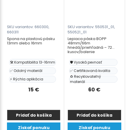
stránke
stránke
produktu.
produktu.
SKU variantov: 660300,
SKU variantov: 550531_01,
660311
550521_01
Spona na plastovú pásku
Lepiaca páska BOPP
13mm alebo 16mm
48mm/66m
hnedá/priehľadná – 72
kusov/balenie
🛠️ Kompatibilita 13-16mm
🛡️ Vysoká pevnosť
✅ Odolný materiál
✅ Certifikovaná kvalita
♻️ Recyklovateľný
⚡ Rýchla aplikácia
materiál
15
€
60
€
Pridať do košíka
Pridať do košíka
Tento
Tento
Získať ponuku
Získať ponuku