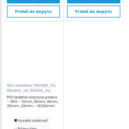
produkt
produkt
má
má
Pridať do dopytu
Pridať do dopytu
viacero
viacero
variantov.
variantov.
Možnosti
Možnosti
si
si
môžete
môžete
vybrať
vybrať
na
na
stránke
stránke
produktu.
produktu.
SKU variantov: 550390_02,
550400_02, 550410_02,
550420_02, 550430_02
PES textilná viazacia páska
– WG – 13mm, 16mm, 19mm,
25mm, 32mm – Ø200mm
🛡️ Vysoká odolnosť
✅ Rôzne šírky