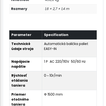
Rozmery
1,6 × 2,7 × 1,4 m
Parameter
Specification
Technické
Automatická balička paliet
údaje stroja
EASY-IN
Napájacie
1 P AC 220/110V 50/60 Hz
napätie
Rýchlosť
0～10r/min
otáčania
taniera
Priemer
Φ 1500 mm
otočného
taniera