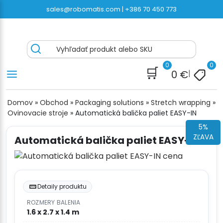
Preskočiť
sales@robomatis.com |
+386 70 450 773
na
obsah
ROBOMATIS®
Battery Strapping Tools and Packing Machines
Vyhľadať produkt alebo SKU
Delivered Fast and Free
0
0
🛒
0
€
|
Domov
»
Obchod
»
Packaging solutions
»
Stretch wrapping
»
Ovinovacie stroje
»
Automatická balička paliet EASY-IN
5%
ZĽAVA
Automatická balička paliet EASY-IN
Detaily produktu
ROZMERY BALENIA
1.6 x 2.7 x 1.4 m