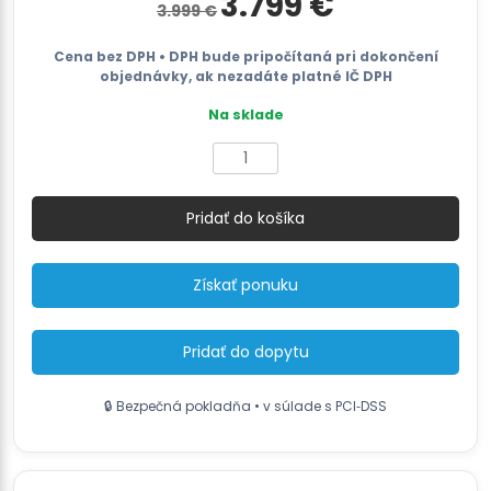
3.799
€
3.999
€
cena
cena
bola:
je:
3.999 €.
3.799 €.
Cena bez DPH • DPH bude pripočítaná pri dokončení
objednávky, ak nezadáte platné IČ DPH
Na sklade
množstvo
Automatická
balička
Pridať do košíka
paliet
EASY-
IN
Získať ponuku
Pridať do dopytu
🔒 Bezpečná pokladňa • v súlade s PCI‑DSS