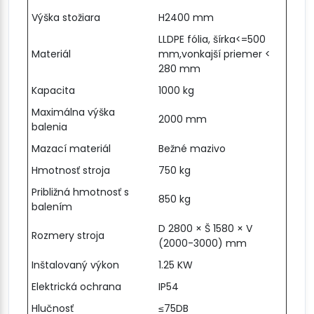
Výška stožiara
H2400 mm
LLDPE fólia, šírka<=500
Materiál
mm,vonkajší priemer <
280 mm
Kapacita
1000 kg
Maximálna výška
2000 mm
balenia
Mazací materiál
Bežné mazivo
Hmotnosť stroja
750 kg
Približná hmotnosť s
850 kg
balením
D 2800 × Š 1580 × V
Rozmery stroja
(2000-3000) mm
Inštalovaný výkon
1.25 KW
Elektrická ochrana
IP54
Hlučnosť
≤75DB