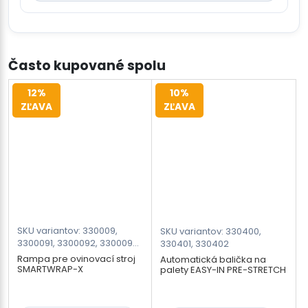
Často kupované spolu
12%
10%
ZĽAVA
ZĽAVA
SKU variantov: 330009,
SKU variantov: 330400,
3300091, 3300092, 3300093,
330401, 330402
3300094, 3300095
Rampa pre ovinovací stroj
Automatická balička na
SMARTWRAP-X
palety EASY-IN PRE-STRETCH