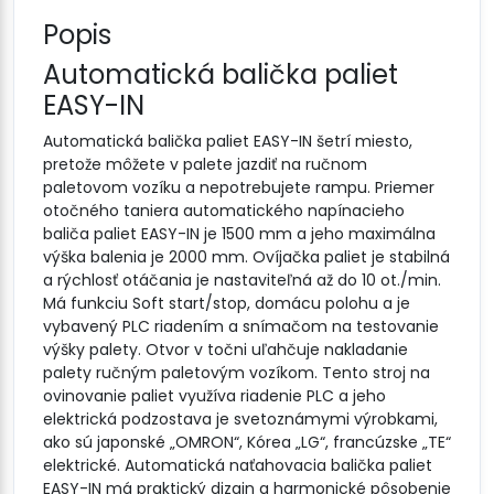
Popis
Automatická balička paliet
EASY-IN
Automatická balička paliet EASY-IN šetrí miesto,
pretože môžete v palete jazdiť na ručnom
paletovom vozíku a nepotrebujete rampu. Priemer
otočného taniera automatického napínacieho
baliča paliet EASY-IN je 1500 mm a jeho maximálna
výška balenia je 2000 mm. Ovíjačka paliet je stabilná
a rýchlosť otáčania je nastaviteľná až do 10 ot./min.
Má funkciu Soft start/stop, domácu polohu a je
vybavený PLC riadením a snímačom na testovanie
výšky palety. Otvor v točni uľahčuje nakladanie
palety ručným paletovým vozíkom. Tento stroj na
ovinovanie paliet využíva riadenie PLC a jeho
elektrická podzostava je svetoznámymi výrobkami,
ako sú japonské „OMRON“, Kórea „LG“, francúzske „TE“
elektrické. Automatická naťahovacia balička paliet
EASY-IN má praktický dizajn a harmonické pôsobenie