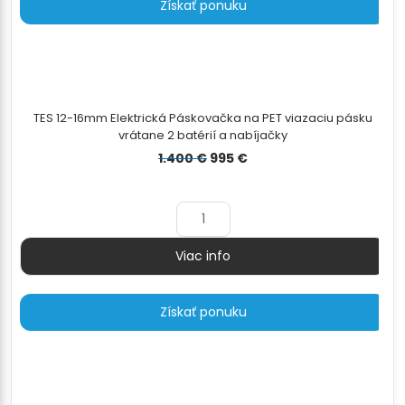
Získať ponuku
TES 12-16mm Elektrická Páskovačka na PET viazaciu pásku
vrátane 2 batérií a nabíjačky
Pôvodná
Aktuálna
1.400
€
995
€
cena
cena
bola:
je:
1.400 €.
995 €.
Viac info
Množstvo
Získať ponuku