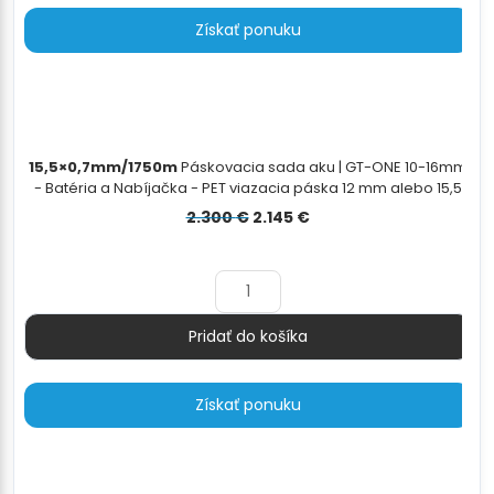
Získať ponuku
15,5×0,7mm/1750m
Páskovacia sada aku | GT-ONE 10-16mm
- Batéria a Nabíjačka - PET viazacia páska 12 mm alebo 15,5
mm - odvíjač pásky - 15,5×0,7mm/1750m
Pôvodná
Aktuálna
2.300
€
2.145
€
cena
cena
bola:
je:
2.300 €.
2.145 €.
Pridať do košíka
Množstvo
Získať ponuku