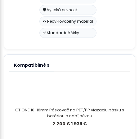
🛡️ Vysoká pevnosť
♻️ Recyklovateľný materiál
✅ Štandardné šírky
Kompatibilné s
GT ONE 10-16mm Páskovač na PET/PP viazaciu pásku s
batériou a nabíjačkou
Pôvodná
Aktuálna
2.200
€
1.939
€
cena
cena
bola:
je: