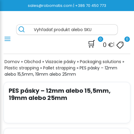
Preskočiť
sales@robomatis.com |
+386 70 450 773
na
obsah
ROBOMATIS®
Battery Strapping Tools and Packing Machines
Vyhľadať produkt alebo SKU
Delivered Fast and Free
0
0
🛒
0
€
|
Domov
»
Obchod
»
Viazacie pásky
»
Packaging solutions
»
Plastic strapping
»
Pallet strapping
»
PES pásky – 12mm
alebo 15,5mm, 19mm alebo 25mm
PES pásky – 12mm alebo 15,5mm,
19mm alebo 25mm