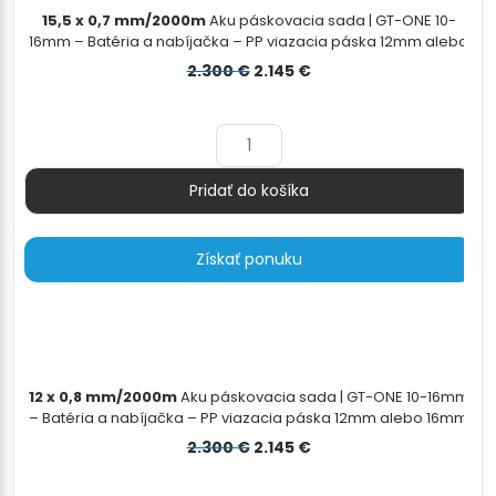
15,5 x 0,7 mm/2000m
Aku páskovacia sada | GT-ONE 10-
16mm – Batéria a nabíjačka – PP viazacia páska 12mm alebo
16mm – odvíjač pásky - 12x0,8mm/2000m
Pôvodná
Aktuálna
2.300
€
2.145
€
cena
cena
bola:
je:
2.300 €.
2.145 €.
Pridať do košíka
Množstvo
Získať ponuku
12 x 0,8 mm/2000m
Aku páskovacia sada | GT-ONE 10-16mm
– Batéria a nabíjačka – PP viazacia páska 12mm alebo 16mm
– odvíjač pásky - 12x0,55mm/3000m
Pôvodná
Aktuálna
2.300
€
2.145
€
cena
cena
bola:
je: