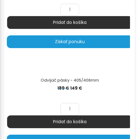
bola:
je:
150 €.
119 €.
Pridať do košíka
Množstvo
Získať ponuku
Odvíjač pásky - 405/406mm
Pôvodná
Aktuálna
189
€
149
€
cena
cena
bola:
je:
189 €.
149 €.
Pridať do košíka
Množstvo