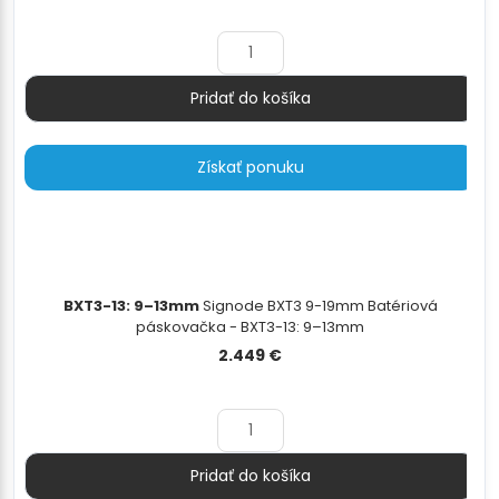
cena
cena
bola:
je:
2.000 €.
1.699 €.
Pridať do košíka
Množstvo
Získať ponuku
BXT3-13: 9–13mm
Signode BXT3 9-19mm Batériová
páskovačka - BXT3-13: 9–13mm
2.449
€
Pridať do košíka
Množstvo