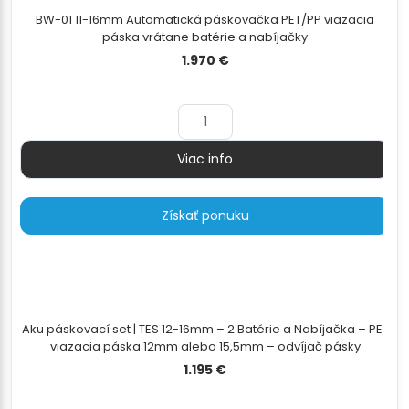
BW-01 11-16mm Automatická páskovačka PET/PP viazacia
páska vrátane batérie a nabíjačky
1.970
€
Viac info
Množstvo
Získať ponuku
Aku páskovací set | TES 12-16mm – 2 Batérie a Nabíjačka – PET
viazacia páska 12mm alebo 15,5mm – odvíjač pásky
1.195
€