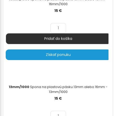
16mm/1000
15
€
Pridať do košíka
Množstvo
Získať ponuku
13mm/1000
Spona na plastovú pásku 13mm alebo 16mm -
13mm/1000
15
€