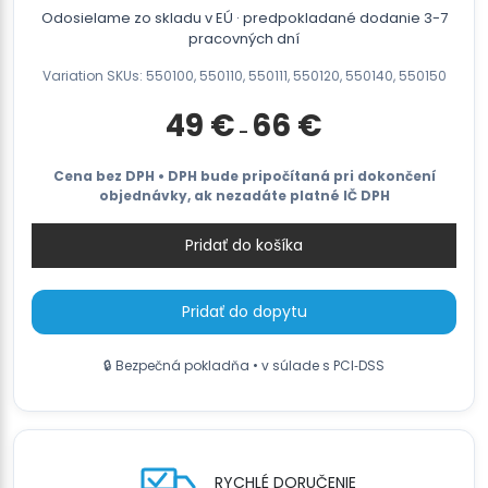
Odosielame zo skladu v EÚ · predpokladané dodanie 3-7
pracovných dní
Variation SKUs: 550100, 550110, 550111, 550120, 550140, 550150
Prisintervall:
49
€
66
€
–
49 €
till
66 €
Cena bez DPH • DPH bude pripočítaná pri dokončení
objednávky, ak nezadáte platné IČ DPH
Pridať do košíka
Pridať do dopytu
🔒 Bezpečná pokladňa • v súlade s PCI‑DSS
RYCHLÉ DORUČENIE