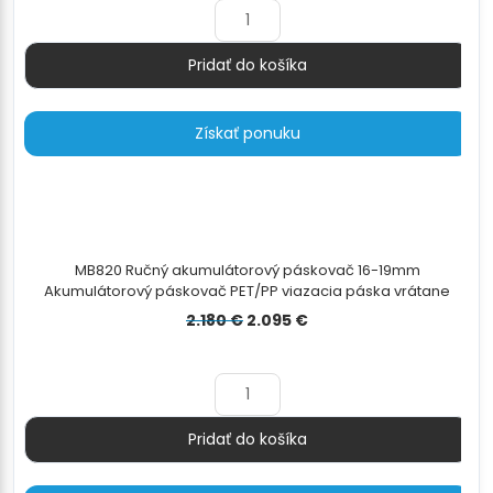
2.200 €.
1.939 €.
Pridať do košíka
Množstvo
Získať ponuku
MB820 Ručný akumulátorový páskovač 16-19mm
Akumulátorový páskovač PET/PP viazacia páska vrátane
batérie a nabíjačky
Pôvodná
Aktuálna
2.180
€
2.095
€
cena
cena
bola:
je:
2.180 €.
2.095 €.
Pridať do košíka
Množstvo