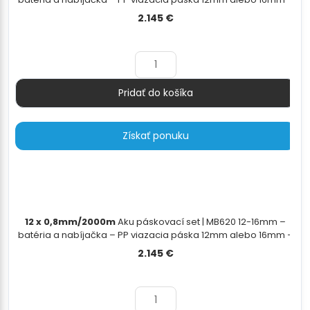
odvíjač pásky - 12x0,8mm/2000m
2.145
€
Pridať do košíka
Množstvo
Získať ponuku
12 x 0,8mm/2000m
Aku páskovací set | MB620 12-16mm –
batéria a nabíjačka – PP viazacia páska 12mm alebo 16mm –
odvíjač pásky - 12x0,55mm/3000m
2.145
€