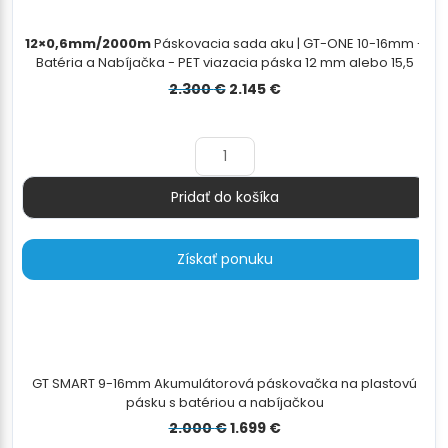
12×0,6mm/2000m
Páskovacia sada aku | GT-ONE 10-16mm -
Batéria a Nabíjačka - PET viazacia páska 12 mm alebo 15,5
mm - odvíjač pásky - 12×0,7mm/2000m
Pôvodná
Aktuálna
2.300
€
2.145
€
cena
cena
bola:
je:
2.300 €.
2.145 €.
Pridať do košíka
Množstvo
Získať ponuku
GT SMART 9-16mm Akumulátorová páskovačka na plastovú
pásku s batériou a nabíjačkou
Pôvodná
Aktuálna
2.000
€
1.699
€