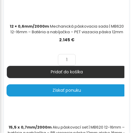
12 × 0,6mm/2000m
Mechanická páskovacia sada | MB620
12-16mm – Batéria a nabíjačka – PET viazacia páska 12mm
alebo 15.5mm – PET/PP odvíjač pásky - 12×0,7mm/2000m
2.145
€
Pridať do košíka
Množstvo
Získať ponuku
15,5 x 0,7mm/2000m
Aku páskovací set | MB620 12-16mm –
batéria a nabíjačka – PP viazacia páska 12mm alebo 16mm –