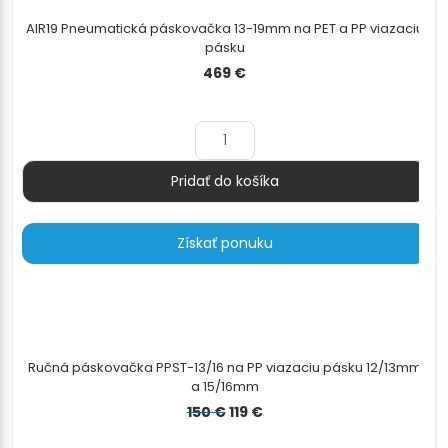
AIR19 Pneumatická páskovačka 13-19mm na PET a PP viazaciu
pásku
469
€
Pridať do košíka
Množstvo
Získať ponuku
Ručná páskovačka PPST-13/16 na PP viazaciu pásku 12/13mm
a 15/16mm
Pôvodná
Aktuálna
150
€
119
€
cena
cena