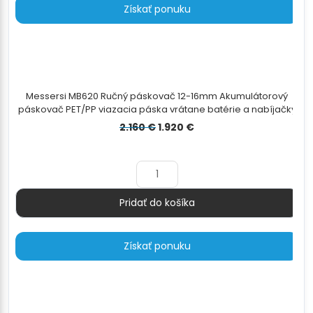
Získať ponuku
Messersi MB620 Ručný páskovač 12-16mm Akumulátorový
páskovač PET/PP viazacia páska vrátane batérie a nabíjačky
Pôvodná
Aktuálna
2.160
€
1.920
€
cena
cena
bola:
je:
2.160 €.
1.920 €.
Pridať do košíka
Množstvo
Získať ponuku