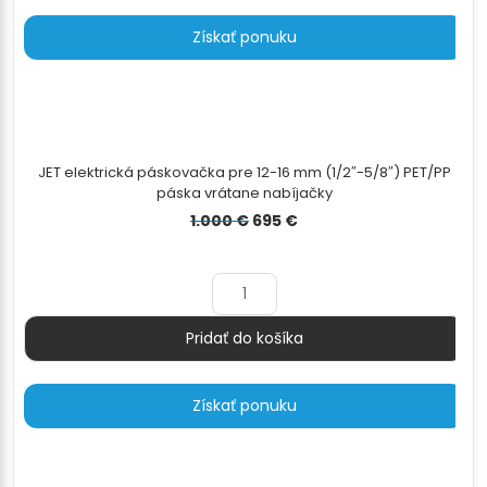
Získať ponuku
JET elektrická páskovačka pre 12-16 mm (1/2″-5/8″) PET/PP
páska vrátane nabíjačky
Pôvodná
Aktuálna
1.000
€
695
€
cena
cena
bola:
je:
1.000 €.
695 €.
Pridať do košíka
Množstvo
Získať ponuku