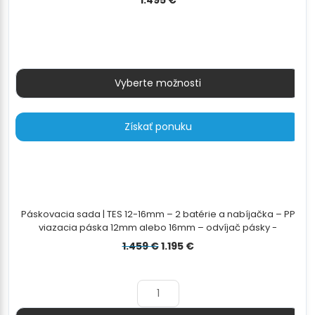
1.495
€
Vyberte možnosti
Získať ponuku
Páskovacia sada | TES 12-16mm – 2 batérie a nabíjačka – PP
viazacia páska 12mm alebo 16mm – odvíjač pásky -
12x0,55mm/3000m
Pôvodná
Aktuálna
1.459
€
1.195
€
cena
cena
bola:
je:
1.459 €.
1.195 €.