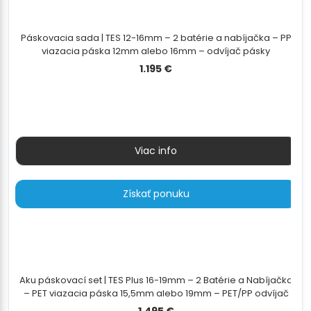
Páskovacia sada | TES 12-16mm – 2 batérie a nabíjačka – PP
viazacia páska 12mm alebo 16mm – odvíjač pásky
1.195
€
Viac info
Získať ponuku
Aku páskovací set | TES Plus 16-19mm – 2 Batérie a Nabíjačka
– PET viazacia páska 15,5mm alebo 19mm – PET/PP odvíjač