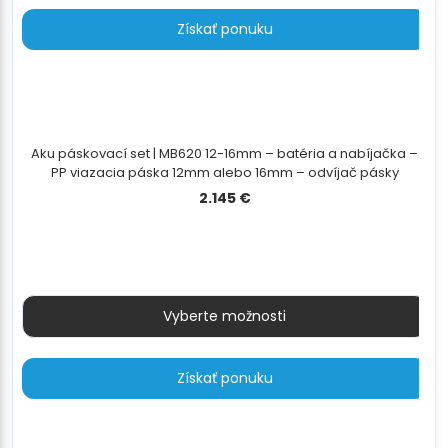
Získať ponuku
Aku páskovací set | MB620 12-16mm – batéria a nabíjačka –
PP viazacia páska 12mm alebo 16mm – odvíjač pásky
2.145
€
Vyberte možnosti
Získať ponuku