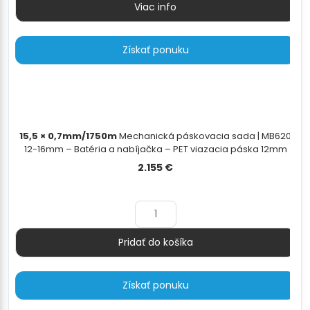
Viac info
Množstvo
Získať ponuku
15,5 × 0,7mm/1750m
Mechanická páskovacia sada | MB620
12-16mm – Batéria a nabíjačka – PET viazacia páska 12mm
alebo 15.5mm – PET/PP odvíjač pásky - 15,5×0,7mm/1750m
2.155
€
Pridať do košíka
Množstvo
Získať ponuku