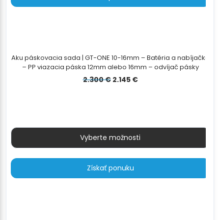
Aku páskovacia sada | GT-ONE 10-16mm – Batéria a nabíjačka
– PP viazacia páska 12mm alebo 16mm – odvíjač pásky
Pôvodná
Aktuálna
2.300
€
2.145
€
cena
cena
bola:
je:
2.300 €.
2.145 €.
Vyberte možnosti
Získať ponuku