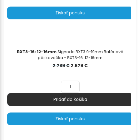
Získať ponuku
BXT3-16: 12-16mm
Signode BXT3 9-19mm Batériová
páskovačka - BXT3-16: 12-16mm
Pôvodná
Aktuálna
2.789
€
2.679
€
cena
cena
bola:
je:
2.789 €.
2.679 €.
Pridať do košíka
Množstvo
Získať ponuku