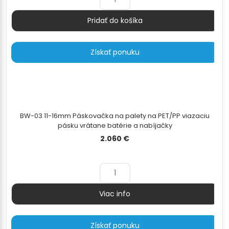
Pridať do košíka
Množstvo
Získať ponuku
BW-03 11-16mm Páskovačka na palety na PET/PP viazaciu
pásku vrátane batérie a nabíjačky
2.060
€
Viac info
Množstvo
Získať ponuku