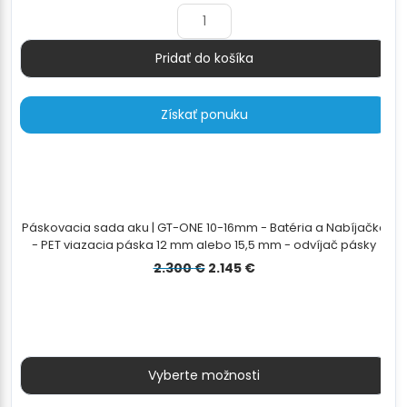
2.300 €.
2.145 €.
Pridať do košíka
Množstvo
Získať ponuku
Páskovacia sada aku | GT-ONE 10-16mm - Batéria a Nabíjačka
- PET viazacia páska 12 mm alebo 15,5 mm - odvíjač pásky
Pôvodná
Aktuálna
2.300
€
2.145
€
cena
cena
bola:
je:
2.300 €.
2.145 €.
Vyberte možnosti