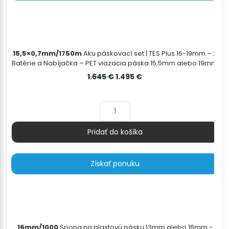
15,5×0,7mm/1750m
Aku páskovací set | TES Plus 16-19mm – 2
Batérie a Nabíjačka – PET viazacia páska 15,5mm alebo 19mm
– PET/PP odvíjač - 15,5×0,7mm/1750m
Pôvodná
Aktuálna
1.645
€
1.495
€
cena
cena
bola:
je:
1.645 €.
1.495 €.
Pridať do košíka
Množstvo
Získať ponuku
16mm/1000
Spona na plastovú pásku 13mm alebo 16mm -