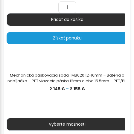
Pridať do košíka
Množstvo
Získať ponuku
Mechanická páskovacia sada | MB620 12-16mm – Batéria a
nabíjačka – PET viazacia páska 12mm alebo 15.5mm – PET/PP
odvíjač pásky
Prisintervall:
2.145
€
–
2.155
€
2.145 €
till
2.155 €
Vyberte možnosti