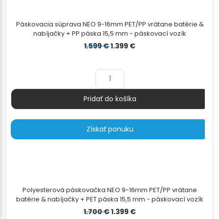
Páskovacia súprava NEO 9-16mm PET/PP vrátane batérie &
nabíjačky + PP páska 15,5 mm - páskovací vozík
Pôvodná
Aktuálna
1.599
€
1.399
€
cena
cena
bola:
je:
1.599 €.
1.399 €.
Pridať do košíka
Množstvo
Získať ponuku
Polyesterová páskovačka NEO 9-16mm PET/PP vrátane
batérie & nabíjačky + PET páska 15,5 mm - páskovací vozík
Pôvodná
Aktuálna
1.700
€
1.399
€