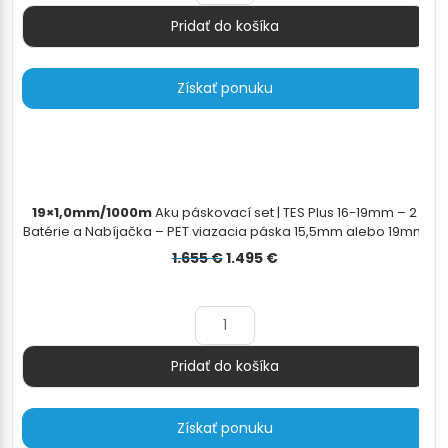
Pridať do košíka
Množstvo
Získať ponuku
19×1,0mm/1000m
Aku páskovací set | TES Plus 16-19mm – 2
Batérie a Nabíjačka – PET viazacia páska 15,5mm alebo 19mm
– PET/PP odvíjač - 19×1,0mm/1000m
Pôvodná
Aktuálna
1.655
€
1.495
€
cena
cena
bola:
je:
1.655 €.
1.495 €.
Pridať do košíka
Množstvo
Získať ponuku