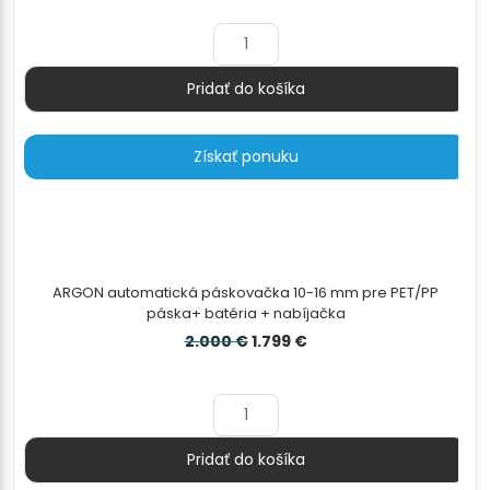
bola:
je:
1.299 €.
1.199 €.
Pridať do košíka
Množstvo
Získať ponuku
ARGON automatická páskovačka 10-16 mm pre PET/PP
páska+ batéria + nabíjačka
Pôvodná
Aktuálna
2.000
€
1.799
€
cena
cena
bola:
je:
2.000 €.
1.799 €.
Pridať do košíka
Množstvo