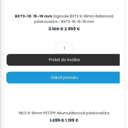
BXT3-19: 15-19 mm
Signode BXT3 9-19mm Batériová
páskovačka - BXT3-19: 15-19 mm
Pôvodná
Aktuálna
3.100
€
2.859
€
cena
cena
bola:
je:
3.100 €.
2.859 €.
Pridať do košíka
Množstvo
Získať ponuku
NEO 9-16mm PET/PP Akumulátorová páskovačka
Pôvodná
Aktuálna
1.299
€
1.199
€
cena
cena